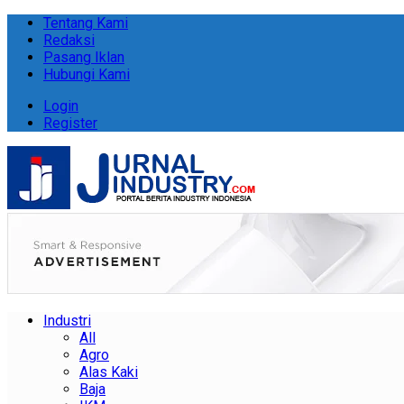
Tentang Kami
Redaksi
Pasang Iklan
Hubungi Kami
Login
Register
Industri
All
Agro
Alas Kaki
Baja