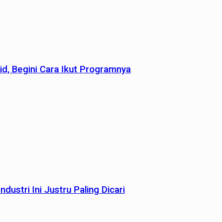
id, Begini Cara Ikut Programnya
dustri Ini Justru Paling Dicari