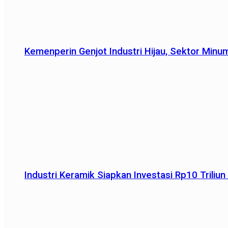
Kemenperin Genjot Industri Hijau, Sektor Minu
Industri Keramik Siapkan Investasi Rp10 Trili