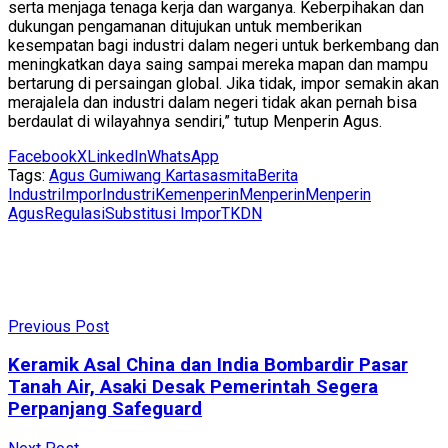
serta menjaga tenaga kerja dan warganya. Keberpihakan dan
dukungan pengamanan ditujukan untuk memberikan
kesempatan bagi industri dalam negeri untuk berkembang dan
meningkatkan daya saing sampai mereka mapan dan mampu
bertarung di persaingan global. Jika tidak, impor semakin akan
merajalela dan industri dalam negeri tidak akan pernah bisa
berdaulat di wilayahnya sendiri,” tutup Menperin Agus.
Facebook
X
LinkedIn
WhatsApp
Tags:
Agus Gumiwang Kartasasmita
Berita
Industri
Impor
Industri
Kemenperin
Menperin
Menperin
Agus
Regulasi
Substitusi Impor
TKDN
Previous Post
Keramik Asal China dan India Bombardir Pasar
Tanah Air, Asaki Desak Pemerintah Segera
Perpanjang Safeguard