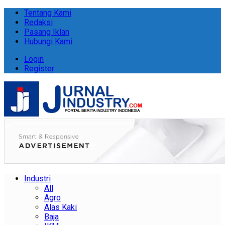
Tentang Kami
Redaksi
Pasang Iklan
Hubungi Kami
Login
Register
Industri
All
Agro
Alas Kaki
Baja