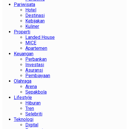
Pariwisata
Hotel
Destinasi
Kebijakan
Kuliner
Properti
Landed House
MICE
Apartemen
Keuangan
Perbankan
Investasi
Asuransi
Pembiayaan
Olahraga
Arena
Sepakbola
Lifestyle
Hiburan
Tren
Selebriti
Teknologi
Digital